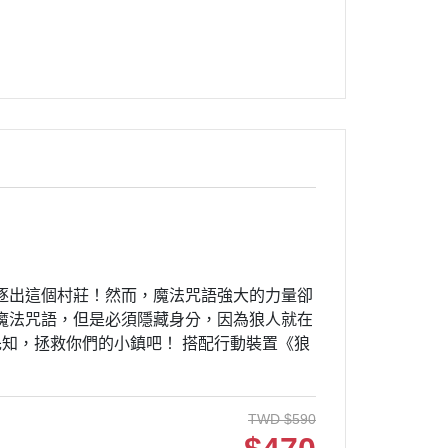
逐出這個村莊！然而，魔法咒語強大的力量卻
魔法咒語，但是必須隱藏身分，因為狼人就在
知，拯救你們的小鎮吧！ 搭配行動裝置《狼
TWD
$
590