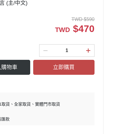
言 (主/中文)
TWD
$
590
$
470
TWD
入購物車
立即購買
11取貨
全家取貨
實體門市取貨
帳匯款