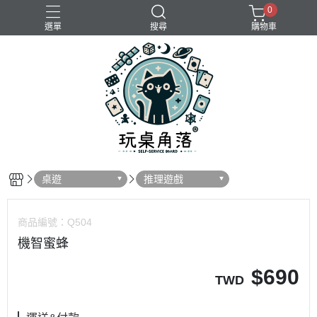
0
選單
搜尋
購物車
桌遊
推理遊戲
商品編號：
Q504
機智蜜蜂
$
690
TWD