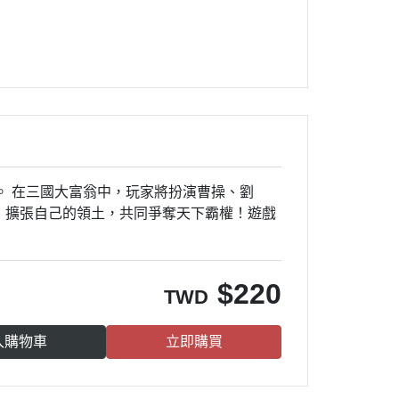
。 在三國大富翁中，玩家將扮演曹操、劉
，擴張自己的領土，共同爭奪天下霸權！遊戲
$
220
TWD
入購物車
立即購買