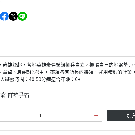
情
，群雄並起，各地英雄豪傑紛紛擁兵自立，擴張自己的地盤勢力
、董卓、袁紹5位君主， 率領各有所長的將領，運用精妙的計策
5人遊戲時間：40-50分鐘適合年齡：6+
翁-群雄爭霸
加