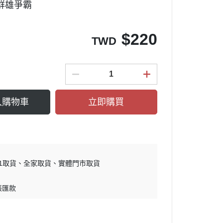
群雄爭霸
$
220
TWD
入購物車
立即購買
11取貨
全家取貨
實體門市取貨
帳匯款