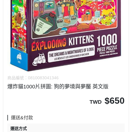
商品編號：
0810083041346
爆炸貓1000片拼圖: 狗的夢境與夢靨 英文版
$
650
TWD
運送&付款
運送方式