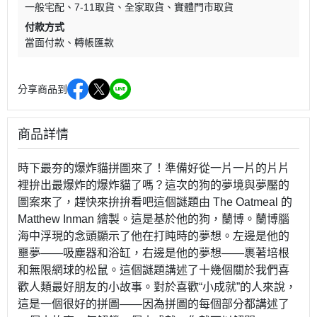
一般宅配
7-11取貨
全家取貨
實體門市取貨
付款方式
當面付款
轉帳匯款
分享商品到
商品詳情
時下最夯的爆炸貓拼圖來了！準備好從一片一片的片片
裡拚出最爆炸的爆炸貓了嗎？這次的狗的夢境與夢靨的
圖案來了，趕快來拚拚看吧這個謎題由 The Oatmeal 的
Matthew Inman 繪製。這是基於他的狗，蘭博。蘭博腦
海中浮現的念頭顯示了他在打盹時的夢想。左邊是他的
噩夢——吸塵器和浴缸，右邊是他的夢想——裹著培根
和無限網球的松鼠。這個謎題講述了十幾個關於我們喜
歡人類最好朋友的小故事。對於喜歡“小成就”的人來說，
這是一個很好的拼圖——因為拼圖的每個部分都講述了