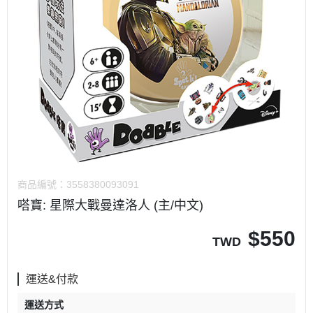
商品編號：
3558380093091
嗒寶: 星際大戰曼達洛人 (主/中文)
$
550
TWD
運送&付款
運送方式