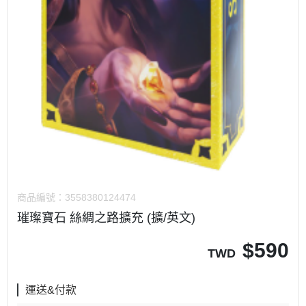
商品編號：
3558380124474
璀璨寶石 絲綢之路擴充 (擴/英文)
$
590
TWD
運送&付款