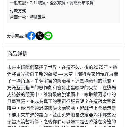
一般宅配
7-11取貨
全家取貨
實體門市取貨
付款方式
當面付款
轉帳匯款
分享商品到
商品詳情
未來由貓咪們掌控了世界，在這不久之後的2075年，牠
們將目光投向了新的疆域 — 太空！貓科專家們現在展開
了一場角逐，爭奪宇宙的統治權。這是場激烈的競賽，
充滿互丟貓草的惡作劇和會發出轟鳴聲的火箭！在這場
史詩般的競賽中，誰將最終脫穎而出，奪取銀河系中的
無盡寶藏，並成為真正的宇宙征服者呢？在這趟太空冒
險中，你們會透過擲骰讓火箭移動，遊戲墊上會標示當
下能用來前進的骰面，並由火箭船長決定要消耗哪些骰
子當火箭暫時停下之後你們可以選擇是否降落在旁邊的