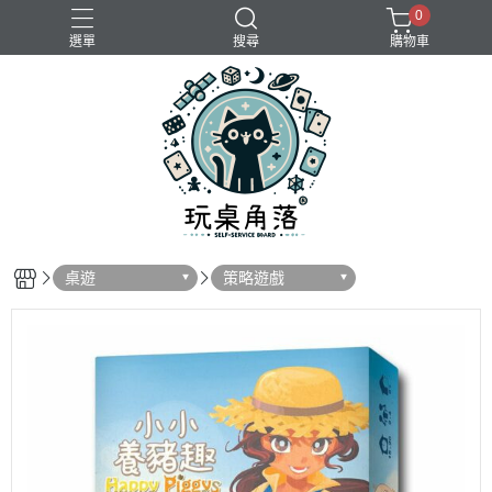
0
選單
搜尋
購物車
桌遊
策略遊戲