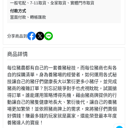
一般宅配
7-11取貨
全家取貨
實體門市取貨
付款方式
當面付款
轉帳匯款
分享商品到
商品詳情
每位豬農都有自己的一套養豬秘技，而每位豬商也有各
自的採購清單。身為養豬場的經營者，如何運用各式秘
技讓自己的豬仔們健康長大以繁衍更多小豬仔，並完成
豬商的複雜訂單？別忘記競爭對手也虎視眈眈，試圖搶
得訂單。誰能運用策略博得先機，藉由豬商牌提供的行
動讓自己的豬隻健康地長大、繁衍後代，讓自己的養豬
場更加繁榮！並依照豬商牌上的需求，來將豬仔們賣個
好價錢！賺最多錢的玩家就是贏家，還能榮登最本年度
養豬達人的寶座！