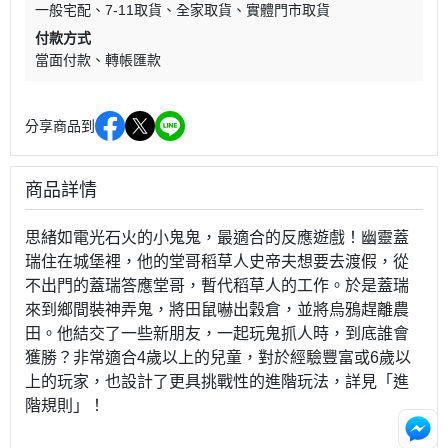
一般宅配
7-11取貨
全家取貨
實體門市取貨
付款方式
當面付款
轉帳匯款
分享商品到
商品詳情
思緒如電光石火的小鬼鬼，最適合的反應遊戲！幽靈蓋
瑞住在城堡裡，他的堂哥稻草人史帝夫想要去渡假，從
不出門的蓋瑞答應堂哥，暫代稻草人的工作。於是蓋瑞
來到鄉間裝神弄鬼，將田鼠嚇出穀倉，並將烏鴉趕離農
田。他結交了一些新朋友，一起玩鬼抓人時，到底誰會
獲勝？非常適合4歲以上的兒童，對於經驗豐富或6歲以
上的玩家，也設計了更具挑戰性的進階玩法，詳見「進
階規則」！