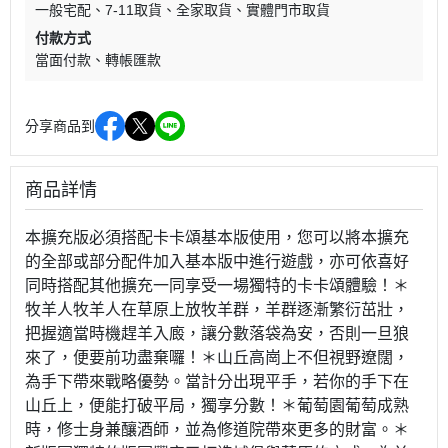
一般宅配
7-11取貨
全家取貨
實體門市取貨
付款方式
當面付款
轉帳匯款
分享商品到
商品詳情
本擴充版必須搭配卡卡頌基本版使用，您可以將本擴充
的全部或部分配件加入基本版中進行遊戲，亦可依喜好
同時搭配其他擴充一同享受一場獨特的卡卡頌體驗！＊
牧羊人牧羊人在草原上放牧羊群，羊群逐漸繁衍茁壯，
把握適當時機趕羊入廄，讓分數落袋為安，否則一旦狼
來了，便要前功盡棄囉！＊山丘高崗上不但視野遼闊，
為手下帶來戰略優勢。當計分出現平手，若你的手下在
山丘上，便能打破平局，獨享分數！＊葡萄園葡萄成熟
時，修士身兼釀酒師，並為修道院帶來更多的財富。＊