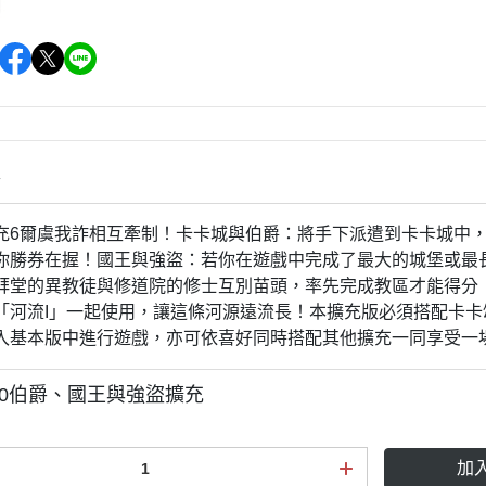
情
充6爾虞我詐相互牽制！卡卡城與伯爵：將手下派遣到卡卡城中
你勝券在握！國王與強盜：若你在遊戲中完成了最大的城堡或最
拜堂的異教徒與修道院的修士互別苗頭，率先完成教區才能得分！
「河流I」一起使用，讓這條河源遠流長！本擴充版必須搭配卡
入基本版中進行遊戲，亦可依喜好同時搭配其他擴充一同享受一
.0伯爵、國王與強盜擴充
加