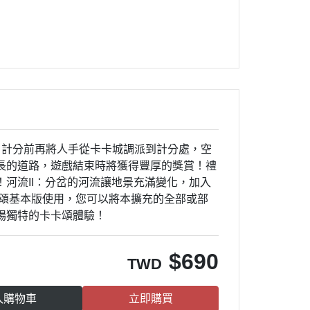
，計分前再將人手從卡卡城調派到計分處，空
長的道路，遊戲結束時將獲得豐厚的獎賞！禮
河流II：分岔的河流讓地景充滿變化，加入
卡頌基本版使用，您可以將本擴充的全部或部
場獨特的卡卡頌體驗！
$
690
TWD
入購物車
立即購買