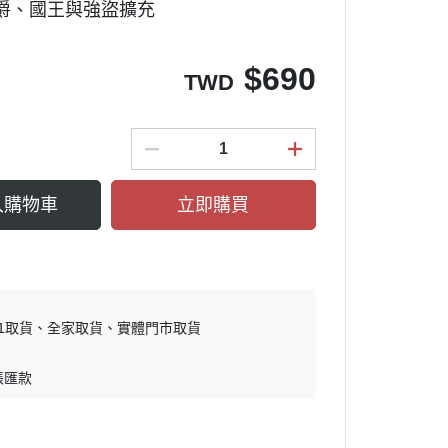
伯爵、國王與強盜擴充
$
690
TWD
入購物車
立即購買
11取貨
全家取貨
實體門市取貨
帳匯款