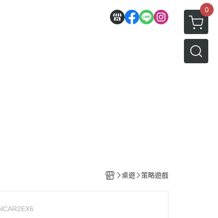
0
桌遊
策略遊戲
NCAR2EX6