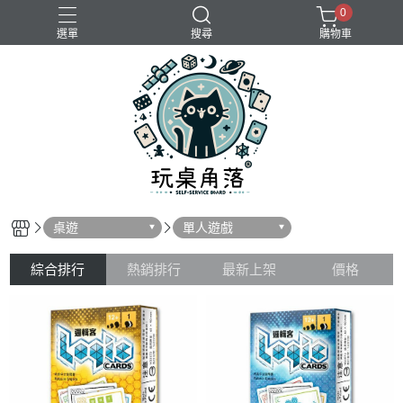
0
選單
搜尋
購物車
桌遊
單人遊戲
綜合排行
熱銷排行
最新上架
價格